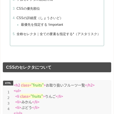
CSSの優先順位
CSSの詳細度（しょうさいど）
最優先を指定する !important
全称セレクタ｜全ての要素を指定する*（アスタリスク）
CSSのセレクタについて
<
h2
class
=
"fruits"
>
お取り扱いフルーツ一覧
</
h2
>
<
ul
>
<
li
class
=
"fruits"
>
りんご
</
li
>
<
li
>
みかん
</
li
>
<
li
>
ぶどう
</
li
>
</
ul
>