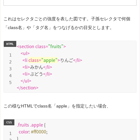
これはセレクタごとの強度を表した図です。子孫セレクタで何個
「class名」や「タグ名」をつなげるかの目安とします。
<
section
class
=
"fruits"
>
<
ul
>
<
li
class
=
"apple"
>
りんご
</
li
>
<
li
>
みかん
</
li
>
<
li
>
ぶどう
</
li
>
</
ul
>
</
section
>
この様なHTMLでclass名「apple」を指定したい場合、
.fruits
.apple
 {

color
: 
#ff0000
;
