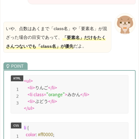
いや、点数はあくまで「class名」や「要素名」が混
ざった場合の目安であって、
「要素名」だけをたく
さんつないでも「class名」が優先
だよ。
<
ul
>
<
li
>
りんご
</
li
>
<
li
class
=
"orange"
>
みかん
</
li
>
<
li
>
ぶどう
</
li
>
</
ul
>
li
 {

color
: 
#ff0000
;
