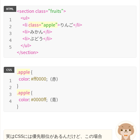
<
section
class
=
"fruits"
>
<
ul
>
<
li
class
=
"apple"
>
りんご
</
li
>
<
li
>
みかん
</
li
>
<
li
>
ぶどう
</
li
>
</
ul
>
</
section
>
.apple
 {

color
: 
#ff0000
;（赤）

.apple
 {

color
: 
#0000ff
;（青）

}
実はCSSには優先順位があるんだけど、この場合