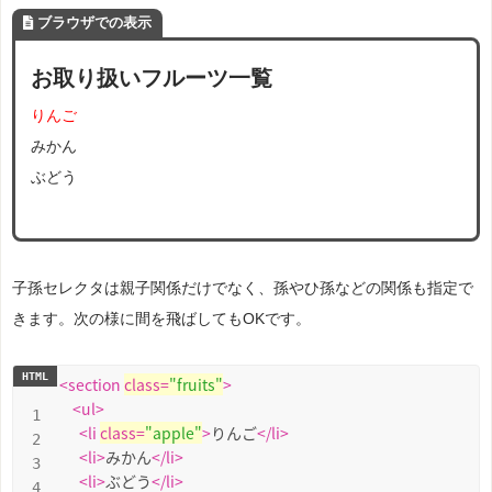
ブラウザでの表示
お取り扱いフルーツ一覧
りんご
みかん
ぶどう
子孫セレクタは親子関係だけでなく、孫やひ孫などの関係も指定で
きます。次の様に間を飛ばしてもOKです。
<
section
class
=
"fruits"
>
<
ul
>
<
li
class
=
"apple"
>
りんご
</
li
>
<
li
>
みかん
</
li
>
<
li
>
ぶどう
</
li
>