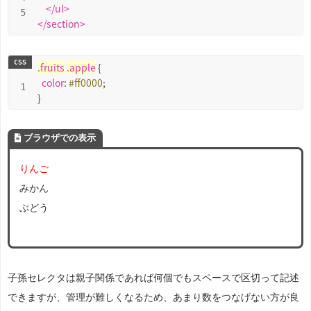
</
ul
>
</
section
>
.fruits
.
apple
 {

color
: 
#ff0000
;

}
ブラウザでの表示
りんご
みかん
ぶどう
子孫セレクタは親子関係であれば何個でもスペースで区切って記述
できますが、管理が難しくなるため、あまり数をつなげない方が良