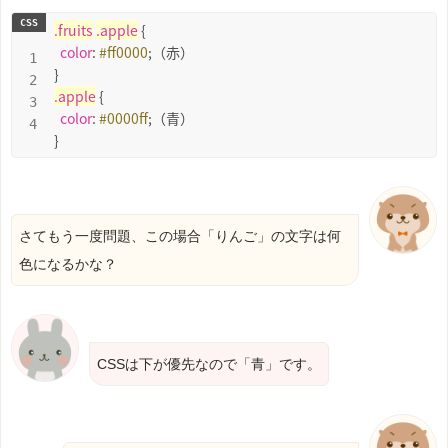
.
fruits
.apple
 {

color
: 
#ff0000
;（赤）

.apple
 {

color
: 
#0000ff
;（青）

}
さてもう一度問題、この場合「りんご」の文字は何
色になるかな？
CSSは下が優先なので「青」です。