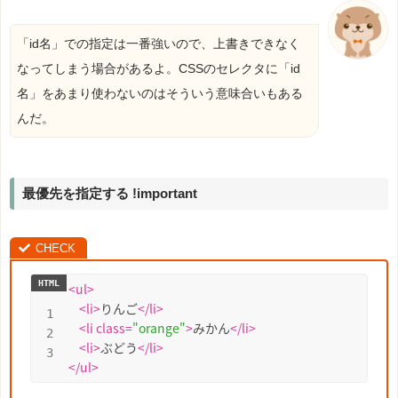
「id名」での指定は一番強いので、上書きできなく
なってしまう場合があるよ。CSSのセレクタに「id
名」をあまり使わないのはそういう意味合いもある
んだ。
最優先を指定する !important
<
ul
>
<
li
>
りんご
</
li
>
<
li
class
=
"orange"
>
みかん
</
li
>
<
li
>
ぶどう
</
li
>
</
ul
>