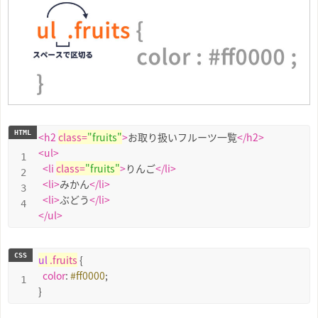
<
h2
class
=
"fruits"
>
お取り扱いフルーツ一覧
</
h2
>
<
ul
>
<
li
class
=
"fruits"
>
りんご
</
li
>
<
li
>
みかん
</
li
>
<
li
>
ぶどう
</
li
>
</
ul
>
ul
.fruits
 {

color
: 
#ff0000
;

}