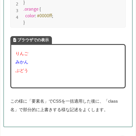
.orange
 {

color
: 
#0000ff
;

}
ブラウザでの表示
りんご
みかん
ぶどう
この様に「要素名」でCSSを一括適用した後に、「class
名」で部分的に上書きする様な記述をよくします。