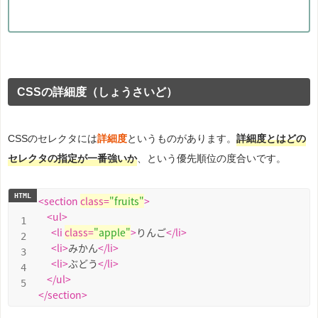
CSSの詳細度（しょうさいど）
CSSのセレクタには
詳細度
というものがあります。
詳細度とはどの
セレクタの指定が一番強いか
、という優先順位の度合いです。
<
section
class
=
"fruits"
>
<
ul
>
<
li
class
=
"apple"
>
りんご
</
li
>
<
li
>
みかん
</
li
>
<
li
>
ぶどう
</
li
>
</
ul
>
</
section
>